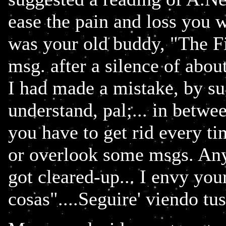
ease the pain and loss you we
was your old buddy, "The Fi
msg. after a silence of abou
I had made a mistake, by sug
understand, pal;... in betwe
you have to get rid every t
or overlook some msgs. Anyw
got cleared-up... I envy yo
cosas"....Seguire' viendo t